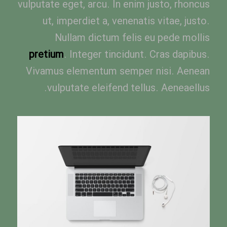
vulputate eget, arcu. In enim justo, rhoncus
ut, imperdiet a, venenatis vitae, justo.
Nullam dictum felis eu pede mollis
pretium
. Integer tincidunt. Cras dapibus.
Vivamus elementum semper nisi. Aenean
vulputate eleifend tellus. Aeneaellus.